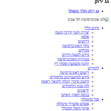
גג ירוק
גג ירוק הולך ונשתל
מידע כללי
יצירת קשר ודרכי הגעה
אלפון
דרושים
נהלי האוניברסיטה
מכרזים
מידע לשעת חירום
מבקרת האוניברסיטה
תקנון משמעת ופסקי דין
לימודים
רישום לאוניברסיטה
מידע למתעניינים בלימודים
חישוב סיכויי קבלה לתואר ראשון
לוח שנת הלימודים
ידיעונים
כניסה לאזור האישי
סגל ומינהלה
אגפים ומשרדי מינהלה
ארגון הסגל המנהלי