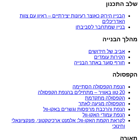
שלב התכנון
הבניין הירוק כאוצר רעיונות יצירתיים – ראיון עם צוות
האדריכלים
בניין שמתחבר לסביבתו
מהלך הבנייה
אביב של חידושים
הקירות עומדים
חורף סוער באתר הבנייה
הקפסולה
הנפת הקפסולה הסתיימה
20 טון באוויר – מתחילים בהנפת הקפסולה
הקפסולה מתקדמת
הקפסולה מגיעה לאתר
הנפת והרכבת מרפסות וגשרים באקו-וול
הנפת עמודי האקו-וול
לקראת הקמת האקו-וול: אלמנט ארכיטקטוני, פונקציונאלי
וחינוכי
תאורה