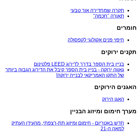
תקרה שמחדירה אור טבעי
תאורה "חכמה"
חומרים
חיפוי פנים אקולוגי לקפסולה
תקנים ירוקים
בניין בית הספר בדרך לדירוג LEED פלטינום
גאווה ירוקה - בניין בית הספר קיבל את הדירוג הגבוה ביותר
של התקן האמריקאי לבנייה ירוקה!
האגנים הירוקים
האגן הירוק
מערך חימום ומיזוג הבניין
חדש באטריום - חימום ומיזוג תת-רצפתי, מהעידן העתיק
למאה ה-21