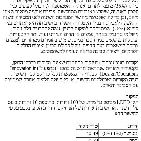
לכל קטגוריה יש משקל מוגדר בניקוד הכולל של התקן. המשקל הגדול
ביותר (35%) מוענק לתחום 'אנרגיה ואטמוספירה', הכולל סעיפים כמו
חסכון באנרגיה, שימוש באנרגיות מתחדשות, צריכת אנרגיה ממקור שאינו
מזהם, וכן בדיקה ואופטימיזציה של המערכות השונות לפני המסירה ובשנה
הראשונה לאכלוס הבניין. הקטגוריה השנייה בחשיבותה היא 'אתרים בני
קיימא' (26%), שמתייחסת למיקום הבניין, גישה לתחבורה דלת זיהום,
ניהול מי נגר עילי באתר, צמצום אי החום העירוני ועוד. יתר הקטגוריות
עוסקות בנושאים כמו: חסכון במים, שימוש בחומרים ממוחזרים לצמצום
צריכת המשאבים בעת הבנייה, ניהול פסולת הבניין ואיכות החללים
הפנימיים, ליצירת סביבה בריאה ונעימה למשתמשים.
נקודות בונוס נוספות מוענקות בתחומים שאינם מכוסים בפרקי התקן,
בקטגוריה ייחודית שנקראת 'חדשנות בתכנון ובתפעול' (Innovation in
Design/Operations). קטגוריה זו מאפשרת לכל פרויקט לבחון שיטות
בנייה מקוריות וטכנולוגיות חדשות, או כל פעולה חלוצית אחרת שמיטיבה
עם הסביבה והאדם.
הניקוד
תקן LEED מבוסס על מדרג של 100 נקודות, בתוספת 10 נקודות בונוס
על חדשנות או חשיבות אזורית של הפרויקט. הדירוג הסופי נקבע על פי
החישוב הבא:
דירוג
טווח ניקוד
מאושר (Certified)
40-49
כסף
50-59