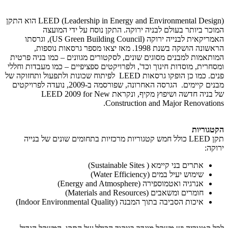
(LEED (Leadership in Energy and Environmental Design הוא התקן
המוכר ביותר בעולם לבניה ירוקה. התקן נוסח על ידי המועצה
האמריקאית לבנייה ירוקה (US Green Building Council), וגרסתו
הראשונה הושקה בשנת 1998. מאז יצאו מספר גרסאות נוספות,
המותאמות למבנים מסוגים שונים, לסקטורים מגוונים – כמו בניה פרטית
ומסחרית, מוסדות חינוך וכד', ולפרויקטים ספציפיים – כמו מעבדות וחללי
פנים. כמו כן הופקו גרסאות LEED לפיתוח שכונות ולתפעול ותחזוקה של
מבנים קיימים. הגרסה האחרונה, שפורסמה ב-2009, נועדה לפרויקטים
של בניה חדשה ושיפוץ מקיף, ונקראת LEED 2009 for New
Construction and Major Renovations.
הקטגוריות
תקן LEED כולל חמש קטגוריות מרכזיות בתחומים שונים של בנייה
ירוקה:
אתרים בני קיימא ( Sustainable Sites)
שימוש יעיל במים (Water Efficiency)
אנרגיה ואטמוספירה (Energy and Atmosphere)
חומרים ומשאבים (Materials and Resources)
איכות הסביבה בתוך המבנה (Indoor Environmental Quality)