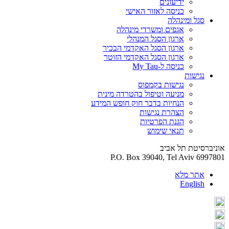
ידיעונים
כניסה לאזור האישי
סגל ומינהלה
אגפים ומשרדי מינהלה
ארגון הסגל המנהלי
ארגון הסגל האקדמי הבכיר
ארגון הסגל האקדמי הזוטר
כניסה ל-My Tau
נגישות
נגישות בקמפוס
מניעה וטיפול בהטרדה מינית
הנחיות בדבר חוק חופש המידע
הצהרת נגישות
הגנת הפרטיות
תנאי שימוש
אוניברסיטת תל אביב
P.O. Box 39040, Tel Aviv 6997801
אתר מלא
English