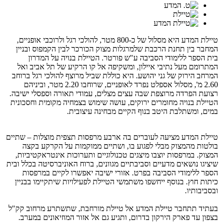
טיילת המדע היא מסלול של כ-800 מטר, להולכי רגל ולרוכבי אופניים,
המחבר בין תחנת הרכבת שלמרגלות מצוק הכורכר לבין הקמפוס ובניין
בית הספר ללימודי הסביבה ע"ש פורטר. הטיילת בנויה על המדרון
המתרומם מעל נתיבי איילון, ומשקיפה אל קו הרקיע של תל אביב ואל
המרחב הירוק של גני יהושע. היא כוללת שביל מרוצף להולכי רגל ברוחב
2.60 מ', מסלול אספלט נפרד לאופניים, שרוחבו 2.20 מטר, וביניהם
רצועת הפרדה מרוצפת שבה עצים מצלים, עמודי תאורה וספסלי ישיבה.
הטיילת בנויה מחומרים ירוקים, עושה שימוש בצמחיה מקומית וחסכונית
במים, ומשתלבת היטב בנוף הקיים מבחינה עיצובית.
טיילת המדע מציעה לעוברים בה ארבע מרפסות תצפית מוצלות – שתיים
בולטות מהמצוק מבלי לפגוע בו, ושתיים ממוקמות על הקרקע בקצה
המצוק. במרפסות יוצבו מיצגים טכנולוגיים ותערוכות אינטראקטיביות,
שיציגו נושאים מדעיים וסביבתיים מגוונים, ברוח האוניברסיטה בכלל ובית
הספר ללימודי הסביבה בפרט. אזורי ישיבה יאפשרו לקיים במרפסות
כיתות חוץ. בנוסף ייחשפו משתמשי הטיילת לפעילויות שיתקיימו בבניין
ובסביבותיו.
בעתיד תתחבר טיילת המדע אל טיילת מורחבת, שתשתרע מרחוב קק"ל
בצפון עד פארק הירקון בדרום, ותגיע גם אל אזור המוזיאונים במערב.