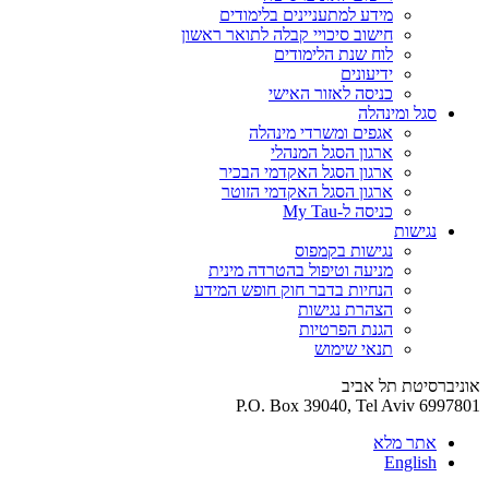
מידע למתעניינים בלימודים
חישוב סיכויי קבלה לתואר ראשון
לוח שנת הלימודים
ידיעונים
כניסה לאזור האישי
סגל ומינהלה
אגפים ומשרדי מינהלה
ארגון הסגל המנהלי
ארגון הסגל האקדמי הבכיר
ארגון הסגל האקדמי הזוטר
כניסה ל-My Tau
נגישות
נגישות בקמפוס
מניעה וטיפול בהטרדה מינית
הנחיות בדבר חוק חופש המידע
הצהרת נגישות
הגנת הפרטיות
תנאי שימוש
אוניברסיטת תל אביב
P.O. Box 39040, Tel Aviv 6997801
אתר מלא
English