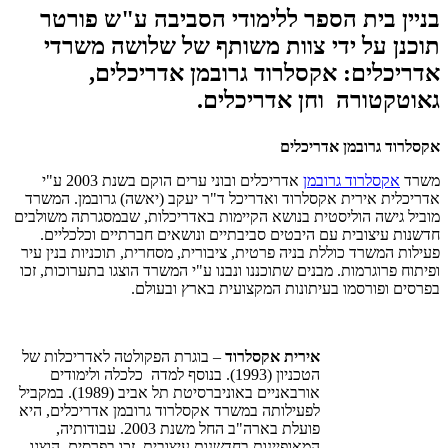
בניין בית הספר ללימודי הסביבה ע"ש פורטר
תוכנן על ידי צוות משותף של שלושה משרדי
אדריכלים: אקסלרוד גרובמן אדריכלים,
גאוטקטורה וחן אדריכלים.
אקסלרוד גרובמן אדריכלים
משרד
אקסלרוד גרובמן
אדריכלים ובוני ערים הוקם בשנת 2003 ע"י
אדריכלית אירית אקסלרוד ואדריכל ד"ר יעקב (יאשה) גרובמן. המשרד
מוביל גישה הוליסטית בנושא הקיימות באדריכלות, שבמסגרתה משולבים
חדשנות עיצובית עם היבטים סביבתיים ונושאים חברתיים וכלכליים.
פעילות המשרד כוללת בניה פרטית, ציבורית, מסחרית, תוכניות בנין עיר
ופיתוח פרוגרמות. מבנים שתוכננו ונבנו ע"י המשרד הוצגו בתערוכות, זכו
בפרסים ופורסמו בעיתונות המקצועית בארץ ובעולם
.
אירית אקסלרוד
– בוגרת הפקולטה לאדריכלות של
הטכניון (1993). בנוסף למדה כלכלה ולימודים
אורבאניים באוניברסיטת תל אביב (1989). במקביל
לפעילותה במשרד אקסלרוד גרובמן אדריכלים, היא
פועלת בארה"ב החל משנת 2003. עבודותיה,
המאופיינות בחדשנות עיצובית, זכו בפרסים, הוצגו