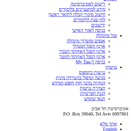
רישום לאוניברסיטה
מידע למתעניינים בלימודים
חישוב סיכויי קבלה לתואר ראשון
לוח שנת הלימודים
ידיעונים
כניסה לאזור האישי
סגל ומינהלה
אגפים ומשרדי מינהלה
ארגון הסגל המנהלי
ארגון הסגל האקדמי הבכיר
ארגון הסגל האקדמי הזוטר
כניסה ל-My Tau
נגישות
נגישות בקמפוס
מניעה וטיפול בהטרדה מינית
הנחיות בדבר חוק חופש המידע
הצהרת נגישות
הגנת הפרטיות
תנאי שימוש
אוניברסיטת תל אביב
P.O. Box 39040, Tel Aviv 6997801
אתר מלא
English