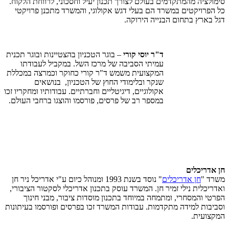
סימולציה מהמתקדמים בעולם לצורך תכנון יעיל וחסכוני, לרווחת הלקוח
.
כל הפרויקטים במשרד הם בעלי דגש אקולוגי, והמשרד מתכנן פרויקטי
דגל בארץ בתחום הבנייה הירוקה
.
ד"ר יוסי קורי
– בוגר הטכניון בהצטיינות ובוגר תכנית
עמיתי הסביבה של מרכז השל. במקביל לעבודתו
המקצועית משמש ד"ר קורי כחוקר וכמרצה במכללת
שנקר ובלימודי החוץ של הטכניון, בנושאים
אקולוגיים, דיגיטליים וחברתיים. עבודותיו ומחקריו זכו
במספר רב של פרסים, פורסמו והוצגו ברחבי העולם.
חן אדריכלים
משרד "
חן אדריכלים
" נוסד בשנת 1993 ומנוהל כיום ע"י אדריכל ניר חן
ואדריכלית נילי זמיר חן
.
המשרד עוסק בתכנון אדריכלי לסקטור הציבורי,
הפרטי והמסחרי, ומתמחה במיוחד בתכנון מוסדות ציבור, מבני חינוך
וסביבות למידה מתקדמות. עבודות המשרד זכו בפרסים ופורסמו בעיתונות
המקצועית
.