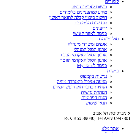
לימודים
רישום לאוניברסיטה
מידע למתעניינים בלימודים
חישוב סיכויי קבלה לתואר ראשון
לוח שנת הלימודים
ידיעונים
כניסה לאזור האישי
סגל ומינהלה
אגפים ומשרדי מינהלה
ארגון הסגל המנהלי
ארגון הסגל האקדמי הבכיר
ארגון הסגל האקדמי הזוטר
כניסה ל-My Tau
נגישות
נגישות בקמפוס
מניעה וטיפול בהטרדה מינית
הנחיות בדבר חוק חופש המידע
הצהרת נגישות
הגנת הפרטיות
תנאי שימוש
אוניברסיטת תל אביב
P.O. Box 39040, Tel Aviv 6997801
אתר מלא