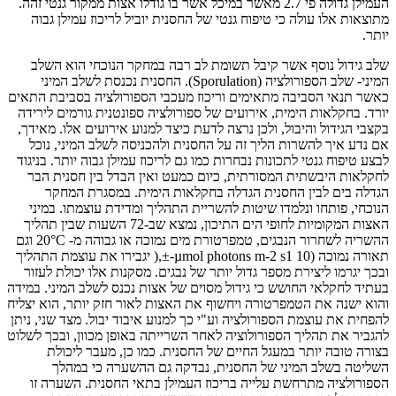
העמילן גדולה פי 2.7 מאשר במיכל אשר בו גודלו אצות ממקור גנטי זהה.
מתוצאות אלו עולה כי טיפוח גנטי של החסנית יוביל לריכוז עמילן גבוה
יותר.
שלב גידול נוסף אשר קיבל תשומת לב רבה במחקר הנוכחי הוא השלב
המיני- שלב הספורולציה (Sporulation). החסנית נכנסת לשלב המיני
כאשר תנאי הסביבה מתאימים וריכוז מעכבי הספורולציה בסביבת התאים
יורד. בחקלאות הימית, אירועים של ספורולציה ספונטנית גורמים לירידה
בקצבי הגידול והיבול, ולכן נרצה לדעת כיצד למנוע אירועים אלו. מאידך,
אם נדע איך להשרות הליך זה על החסנית ולהכניסה לשלב המיני, נוכל
לבצע טיפוח גנטי לתכונות נבחרות כמו גם לריכוז עמילן גבוה יותר. בניגוד
לחקלאות היבשתית המסורתית, כיום כמעט ואין הבדל בין חסנית הבר
הגדלה בים לבין החסנית הגדלה בחקלאות הימית. במסגרת המחקר
הנוכחי, פותחו ונלמדו שיטות להשריית התהליך ומדידת עוצמתו. במיני
האצות המקומיות לחופי הים התיכון, נמצא שב-72 השעות שבין תהליך
ההשריה לשחרור הנבגים, טמפרטורת מים נמוכה או גבוהה מ- 20°C וגם
תאורה נמוכה (10 µmol photons m-2 s1-±,( יגבירו את עוצמת התהליך
ובכך יגרמו ליצירת מספר גדול יותר של נבגים. מסקנות אלו יכולת לעזור
בעתיד לחקלאי החושש כי גידול מסוים של אצות נכנס לשלב המיני. במידה
והוא ישנה את הטמפרטורה ויחשוף את האצות לאור חזק יותר, הוא יצליח
להפחית את עוצמת הספורולציה וע"י כך למנוע איבוד יבול. מצד שני, ניתן
להגביר את תהליך הספורולוציה לאחר השרייתה באופן מכוון, ובכך לשלוט
בצורה טובה יותר במעגל החיים של החסנית. כמו כן, מעבר ליכולת
השליטה בשלב המיני של החסנית, נבדקה גם ההשערה כי במהלך
הספורולציה מתרחשת עלייה בריכוז העמילן בתאי החסנית. השערה זו