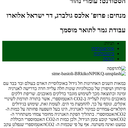
הסטודנט: עומרי נהור
מנחים: פרופ' אלכס גולברג, דר ישראל אלוארו
עבודת גמר לתואר מוסמך
תגיות:
אוקיאנוגרפיה
ביוטכנולוגיה
הנדסה
במאות השנים האחרונות חל גידול באוכלוסיית האדם בעולם ובד בבד עם
פיתוחן ושיפורן של טכנולוגיות שונות חלה עלייה חדה בדרישה לאנרגיה
זמינה וכתוצאה מכך לשימוש מוגבר בדלקים מאובנים. שריפת דלקים
מאובנים גורמת לעלייה ב-CO2 האטמוספרי, אשר בתורה תורמת לשינויי
אקלים, ונוסף על כך, להחמצת מי הים. לעומת זאת, שימוש בגידולים
חקלאיים-צמחיים כמקור לאנרגיה, הינו בעל השפעה פחותה על כמות ה-
CO2האטמוספרי. בתהליך הפקת האנרגיה מחומר צמחי משתחרר ה-
CO2אשר קובע בזמן הגידול, ולכן כמות ה-CO2 האטמוספרי הכוללת
כמעט ואינה משתנה. אף על פי שכמות ה- CO2האטמוספרי שנפלט עקב