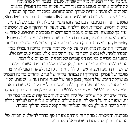
נתמכה על ידי תצפיות מיקרוסקופיות שנעשו בעבר והיא מתאימה
לתהליכים אחרים בטבע בהם מתרחשת עלייה בריכוז העמילן בתאים
הזקוקים לאנרגיה מיידית לצורך התפתחותם. במסגרת המחקר הנוכחי,
נלמדו שיטות השריית ספורולציה באצה U. mutabilis ובפרט בזן Slender,
מוטנט זו פותח במעבדה בגרמניה ומתאפיין ביכולתו להיכנס לשלב המיני
בקלות יחסית. השריית הספורולציה נעשית על ידי חיתוך האצות ושטיפתן,
וע"י כך למעשה, נשטפים מעכבי הספורולציה מסביבת התאים. לאחר 72
שעות נאספים הנבגים, ומספרם נמדד בעזרת ציטומטריית זרימה (Flow
cytometry). באצה זו נבדק הקשר בין התהליך המיני לבין שינויים בריכוז
העמילן. התוצאות מראות כי על אף שקיימת עלייה בריכוז העמילן בזמן
הספורולציה, לא נמצא קשר בין שני תהליכים אלו. בנוסף לניסויים אלו,
בוצעו גם ניסויים במינים המקומיים של חסנית. בניסויים אלו רמת
הספורולציה הייתה נמוכה מאוד, אך שילוב של הניסויים השונים מגלה
שהשריית הספורולציה אשר כוללת חיתוך, גורמת לעקה המובילה לייצור
מוגבר של עמילן. בתהליך זה נצפתה עלייה של עד 2 אחוזים בריכוז העמילן
ממשקלה היבש של האצה, בזמן קצר של שעה אחת ועד 12 שעות, תלוי
במין האצה. הליך זה של חיתוך בלבד והשבתה למים לכמה שעות הראה
עלייה של עד 265% וממוצע של 50% בריכוז העמילן טרם החיתוך. מחקר
עתידי שיבדוק את שילובן של כלל השיטות והטכניקות שנמצאו במחקר
זה, ישפוך אור על השאלה, האם שילוב תהליכים אלו יגרום לעלייה גדולה
יותר בריכוז העמילן, מאשר העלייה שהתקבלה מכל תהליך בנפרד.
מסקנות והמלצות ממחקר זה מהווים צעד נוסף בדרך להשלמת הביות של
החסנית ובכך להגשמת הפוטנציאל הגלום בה.