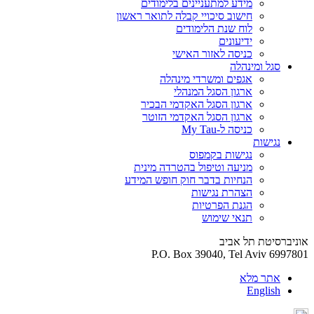
מידע למתעניינים בלימודים
חישוב סיכויי קבלה לתואר ראשון
לוח שנת הלימודים
ידיעונים
כניסה לאזור האישי
סגל ומינהלה
אגפים ומשרדי מינהלה
ארגון הסגל המנהלי
ארגון הסגל האקדמי הבכיר
ארגון הסגל האקדמי הזוטר
כניסה ל-My Tau
נגישות
נגישות בקמפוס
מניעה וטיפול בהטרדה מינית
הנחיות בדבר חוק חופש המידע
הצהרת נגישות
הגנת הפרטיות
תנאי שימוש
אוניברסיטת תל אביב
P.O. Box 39040, Tel Aviv 6997801
אתר מלא
English