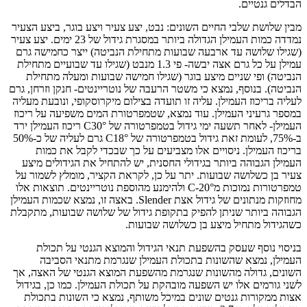
הבדלים גנטיים.
מבין שלושת שלבי החיים השונים: נבט, יצע צעיר ויצע בוגר, ביצע הצעיר
נמדדה כמות העמילן הגדולה ביותר במסגרת גידול של 23 ימים. יצע צעיר
(שגילו שלושה עד ארבעה שבועות מתחילת הנביטה) ייצר כחמישה גרם
עמילן על כל גרם אצה יבשה- פי 1.3 מנבט (שגילו עד שבועיים מתחילת
הנביטה) ופי שניים מיצע בוגר (שגילו חמישה שבועות ומעלה מתחילת
הנביטה). בנוסף, נמצא כי משטר הרעבה של נוטריינטים- חנקן וזרחן, גרם
לעליה בריכוז העמילן. עליה זו תועדה בצילום מיקרוסקופי, ונובעת מעליה
במספר גרעיני העמילן. עוד נמצא, שטמפרטורת המים משפיעה על ריכוז
העמילן- לאחר תשעה ימי גידול בטמפרטורה של °C30 ריכוז העמילן ירד
ב-75%, לעומת זאת גידול בטמפרטורה של °C18 גרם לעליה של כ-50%
בריכוז העמילן. ניסויים אלו מצביעים על כך שבכדי לקבל את כמות
העמילן הגבוהה ביותר בגידולי החסנית, יש להתחיל את הגידולים מיצע
צעיר בן כשלושה שבועות. יתר על כן, לקראת הקציר, מומלץ לשמור על
טמפרטורות נמוכות מ°C-20 ולהימנע מהוספת נוטריינטים. תוצאות אלו
מחוזקות מנתונים של גידול אצת Slender. באצה זו, נמצא שכמות העמילן
הגבוהה ביותר שניתן להפיק בתקופת גידול של שלושה שבועות, מתקבלת
כשהגידול מתחיל מיצע בן כשלושה שבועות.
בניסוי נוסף שעסק בהשפעת תנאי הגידול והמוצא הגנטי על תכולת
העמילן, נמצא שהשונות בתכולת העמילן שנגרמת מתנאי הסביבה
השונים, גדולה מהשונות שנגרמת מהשפעת המוצא הגנטי של האצה, אך
לשני גורמים אלו יש השפעה מובהקת על תכולת העמילן. כמו כן, בגידול
אצות ממקורות גנטים שונים במיכל משותף, נמצא כי השונות בתכולת