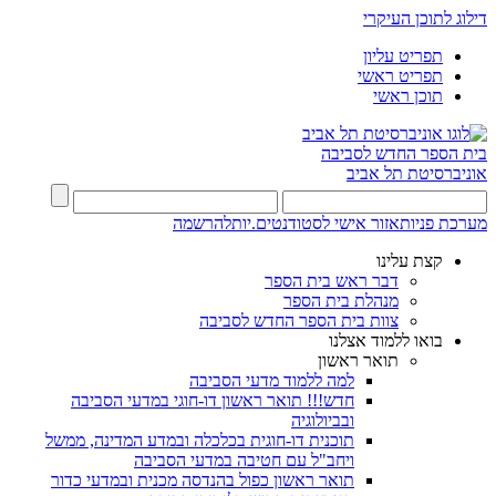
דילוג לתוכן העיקרי
תפריט עליון
תפריט ראשי
תוכן ראשי
בית הספר החדש לסביבה
אוניברסיטת תל אביב
מערכת פניות
אזור אישי לסטודנטים.יות
להרשמה
קצת עלינו
דבר ראש בית הספר
מנהלת בית הספר
צוות בית הספר החדש לסביבה
בואו ללמוד אצלנו
תואר ראשון
למה ללמוד מדעי הסביבה
חדש!!! תואר ראשון דו-חוגי במדעי הסביבה
ובביולוגיה
תוכנית דו-חוגית בכלכלה ובמדע המדינה, ממשל
ויחב"ל עם חטיבה במדעי הסביבה
תואר ראשון כפול בהנדסה מכנית ובמדעי כדור