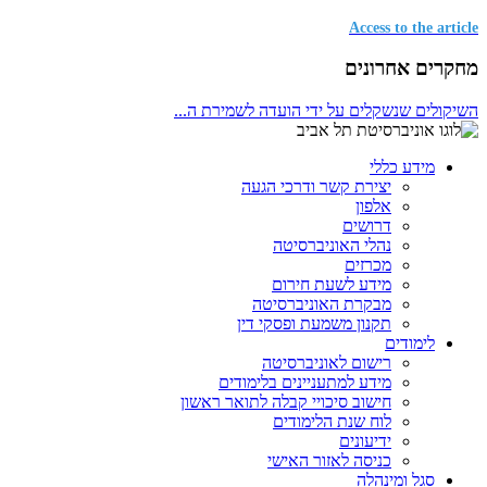
Access to the article
מחקרים אחרונים
השיקולים שנשקלים על ידי הועדה לשמירת ה...
מידע כללי
יצירת קשר ודרכי הגעה
אלפון
דרושים
נהלי האוניברסיטה
מכרזים
מידע לשעת חירום
מבקרת האוניברסיטה
תקנון משמעת ופסקי דין
לימודים
רישום לאוניברסיטה
מידע למתעניינים בלימודים
חישוב סיכויי קבלה לתואר ראשון
לוח שנת הלימודים
ידיעונים
כניסה לאזור האישי
סגל ומינהלה