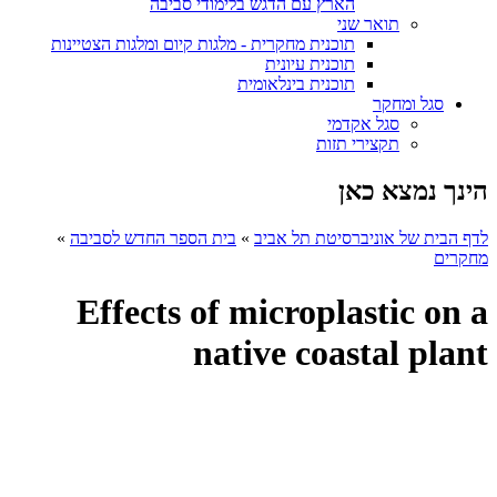
הארץ עם הדגש בלימודי סביבה
תואר שני
תוכנית מחקרית - מלגות קיום ומלגות הצטיינות
תוכנית עיונית
תוכנית בינלאומית
סגל ומחקר
סגל אקדמי
תקצירי תזות
הינך נמצא כאן
לדף הבית של אוניברסיטת תל אביב
»
בית הספר החדש לסביבה
»
מחקרים
Effects of microplastic on a
native coastal plant