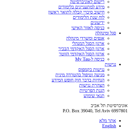
רישום לאוניברסיטה
מידע למתעניינים בלימודים
חישוב סיכויי קבלה לתואר ראשון
לוח שנת הלימודים
ידיעונים
כניסה לאזור האישי
סגל ומינהלה
אגפים ומשרדי מינהלה
ארגון הסגל המנהלי
ארגון הסגל האקדמי הבכיר
ארגון הסגל האקדמי הזוטר
כניסה ל-My Tau
נגישות
נגישות בקמפוס
מניעה וטיפול בהטרדה מינית
הנחיות בדבר חוק חופש המידע
הצהרת נגישות
הגנת הפרטיות
תנאי שימוש
אוניברסיטת תל אביב
P.O. Box 39040, Tel Aviv 6997801
אתר מלא
English