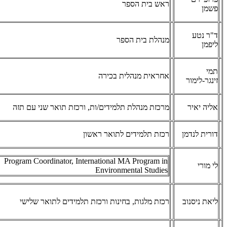
ראש בית הספר
פשמן
ד"ר נטע
מנהלת בית הספר
ליפמן
תמי
אחראית מנהלית בכירה
זינגר-לימור
אליה יאיר
מרכזת מנהלת תלמידים/ות, ורכזת תואר שני עם תזה
דורית לנדמן
רכזת תלמידים לתואר ראשון
Program Coordinator, International MA Program in
לי מורי
Environmental Studies
​ליאת ניסנוב
רכזת מלגות, בחינות ורכזת תלמידים לתואר שלישי