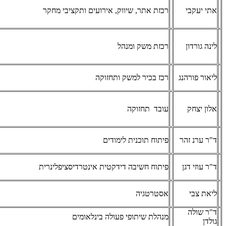
אתי יעקבי
רכזת אתר, שיווק, אירועים ותקציבי מחקר
לינה גורדון
רכזת משק ומנהל
ליאור פורהנג
רכז בכיר למשק ותחזוקה
אלון יצחק
עובד תחזוקה
ד"ר ערנ זהר
פיתוח תוכנית לימודים
ד"ר עוזי דגן
פיתוח חשיבה דידקטית אינטרדיסציפלינרית
ליאת צבי
אסטרטגיה
ד"ר שולה
מנהלת שיתופי פעולה בינלאומים
גולדן