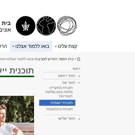
תוכן
תפריט
עליון
ראשי
בית 
אוניב
קצת עלינו
בואו ללמוד אצלנו
הרש
הינך נמצא כאן
>
בית הספר החדש לסביבה
>
בואו ללמוד אצלנו
>
תואר
תוכנית יי
ראשי
תואר ראשון
תואר שני
תוכנית מחקרית -
מלגות קיום ומלגות
הצטיינות
תוכנית יישומית
תוכנית בינלאומית
תואר שלישי