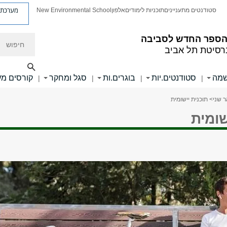
מערכת פ
סטודנטים מתעניינים
תוכניות לימודים
אלפון
New Environmental School
חיפוש
הספר החדש לסביבה
רסיטת תל אביב
מה
סטודנטים.יות
בוגרים.ות
סגל ומחקר
קורסים מע
|
|
|
|
 שני
> תוכנית יישומית
שומית