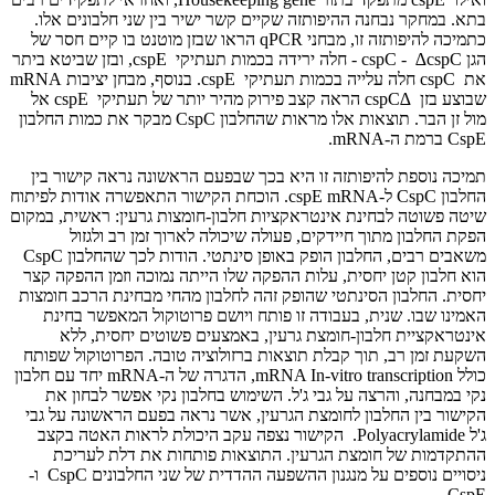
בתא. במחקר נבחנה ההיפותזה שקיים קשר ישיר בין שני חלבונים אלו.
כתמיכה להיפותזה זו, מבחני qPCR הראו שבזן מוטנט בו קיים חסר של
הגן cspC - ∆cspC - חלה ירידה בכמות תעתיקי cspE, ובזן שביטא ביתר
את cspC חלה עלייה בכמות תעתיקי cspE. בנוסף, מבחן יציבות mRNA
שבוצע בזן ∆cspC הראה קצב פירוק מהיר יותר של תעתיקי cspE אל
מול זן הבר. תוצאות אלו מראות שהחלבון CspC מבקר את כמות החלבון
CspE ברמת ה-mRNA.
תמיכה נוספת להיפותזה זו היא בכך שבפעם הראשונה נראה קישור בין
החלבון CspC ל-cspE mRNA. הוכחת הקישור התאפשרה אודות לפיתוח
שיטה פשוטה לבחינת אינטראקציות חלבון-חומצות גרעין: ראשית, במקום
הפקת החלבון מתוך חיידקים, פעולה שיכולה לארוך זמן רב ולגזול
משאבים רבים, החלבון הופק באופן סינתטי. הודות לכך שהחלבון CspC
הוא חלבון קטן יחסית, עלות ההפקה שלו הייתה נמוכה וזמן ההפקה קצר
יחסית. החלבון הסינתטי שהופק זהה לחלבון מהחי מבחינת הרכב חומצות
האמינו שבו. שנית, בעבודה זו פותח ויושם פרוטוקול המאפשר בחינת
אינטראקציית חלבון-חומצת גרעין, באמצעים פשוטים יחסית, ללא
השקעת זמן רב, תוך קבלת תוצאות ברזולוציה טובה. הפרוטוקול שפותח
כולל mRNA In-vitro transcription, הדגרה של ה-mRNA יחד עם חלבון
נקי במבחנה, והרצה על גבי ג'ל. השימוש בחלבון נקי אפשר לבחון את
הקישור בין החלבון לחומצת הגרעין, אשר נראה בפעם הראשונה על גבי
ג'ל Polyacrylamide. הקישור נצפה עקב היכולת לראות האטה בקצב
ההתקדמות של חומצת הגרעין. התוצאות פותחות את דלת לעריכת
ניסויים נוספים על מנגנון ההשפעה ההדדית של שני החלבונים CspC ו-
CspE.