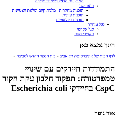
הארץ עם הדגש בלימודי סביבה
תואר שני
תוכנית מחקרית - מלגות קיום ומלגות הצטיינות
תוכנית עיונית
תוכנית בינלאומית
סגל ומחקר
סגל אקדמי
תקצירי תזות
הינך נמצא כאן
לדף הבית של אוניברסיטת תל אביב
»
בית הספר החדש לסביבה
»
התמודדות חיידקים עם שינויי
טמפרטורה: תפקוד חלבון עקת הקור
CspC בחיידקי Escherichia coli
אור גופר