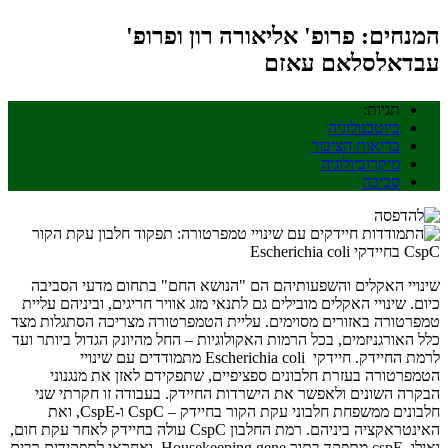
המנחים: פרופ' אליאורה רון ופרופ'
עבדאלסלאם עאזם
תגיות:
ביוטכנולוגיה
בריאות הציבור
מיקרוביולוגיה
סביבה
שינויי האקלים והשפעותיהם הם "הנושא החם" בתחום מדעי הסביבה
כיום. שינויי האקלים מובילים גם לתנאי מזג אוויר חריגים, וביניהם עליית
טמפרטורה באזורים מסוימים. עליית הטמפרטורה מצריכה הסתגלות מצד
כלל האורגניזמים, בכל הרמות האקולוגיות – החל מהיונק הגדול ביותר ועד
לרמת החיידק. חיידקי Escherichia coli מתמודדים עם שינויי
הטמפרטורה בעזרת חלבונים ספציפיים, שתפקידם לאזן את מנגנוני
הבקרה השונים ולאפשר את הישרדות החיידק. בעבודה זו חקרתי שני
חלבונים ממשפחת חלבוני עקת הקור בחיידק – CspC ו-CspE, ואת
האינטראקציה ביניהם. רמת החלבון CspC עולה בחיידק לאחר עקת חום,
ואילו cspE מתפקד בתור Housekeeping gene, ואחראי לתפקידים רבים