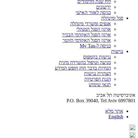
לוח שנת הלימודים
ידיעונים
כניסה לאזור האישי
סגל ומינהלה
אגפים ומשרדי מינהלה
ארגון הסגל המנהלי
ארגון הסגל האקדמי הבכיר
ארגון הסגל האקדמי הזוטר
כניסה ל-My Tau
נגישות
נגישות בקמפוס
מניעה וטיפול בהטרדה מינית
הנחיות בדבר חוק חופש המידע
הצהרת נגישות
הגנת הפרטיות
תנאי שימוש
אוניברסיטת תל אביב
P.O. Box 39040, Tel Aviv 6997801
אתר מלא
English