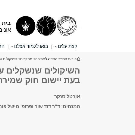
תוכן
תפריט
עליון
ראשי
בית 
אוניב
קצת עלינו
בואו ללמוד אצלנו
הר
|
|
הינך נמצא כאן
>
בית הספר החדש לסביבה
>
מחקרים
> השיקולים ש
השיקולים שנשקלים על
בעת יישום חוק שמירת
אורטל סנקר
המנחים: ד"ר דוד שור ופרופ' מישל פור