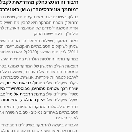
חיבור זה הוגש כחלק מהדרישות לקבל
"מוסמך אוניברסיטה" (
M.A
) באוניברסי
בחלוף כעשרים שנה מאז חקיקת חוק שמירת הסביבה הח
"
החוק
") מטרת המחקר היא להבין מה השיקולי
ועדת המשנה לעררים של המועצה הארצית לתכנון
הולחו"ף, בעת יישום החוק.
באופן ממוקד, שאלות המחקר הן: מה הם השיק
2011) לבין סוף העשור (2020)? האם החלטות הולחו"ף וועדת הערר עולות בקנה אחד עם לשון חוק שמירת הסביבה החופית?
במחקר נותחו החלטות הולחו"ף בתחילת העשור (2010, 2011) וסופו (2020) וכן ועדת הערר לאורך העשור (-2020
תוצאות השלב הראשון של המחקר שמוצג בפרק ה
המסגרת התיאורית של העבודה, שנשענת על תיאו
לארבע קטגוריות עיקריות: אנושית, סביבתית 
שקלה שיקולים של:
ביטחון/ בריאות הציבור, כל
יצירת רצף שטחים פתוחים, מבוסס/היעדר מידע
נשקלו שיקולים של:
בחינת התכנית אל מול סב
נשקלו שיקולים של:
איזון בהחלטה, התייחסות
בהתייחס לשאלות המחקר הנוספות, תוצאות המ
הסביבתיים באחוזים נמוכים- סביב העשרה אח
לאורך השנים.
העבודה ביקשה להתמקד בשיקולים הסביבתיים 
מנתח את אופן השימוש בהצדקה הזו בהחלטות ה