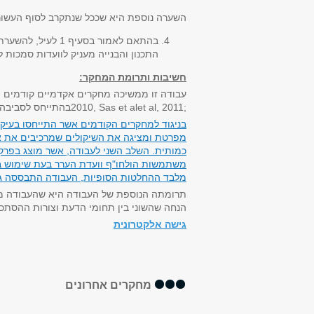
השערה נוספת היא שככל שנתקרב לסוף העשור (לשנת 2020) שיעור השיקולים הס
התכנון והבנייה מעניק לוועדות סמכות ל
חשיבות ותרומת המחקר:
עבודה זו ממשיכה מחקרים אקדמיים קודמים מ
et al, 2011;
Sas et al
,
2010
בהתייחס לסביבה 
בניגוד למחקרים הקודמים אשר התייחסו בעיקר
מפרטת ומציגה את השיקולים שמרכיבים את א
כמותית. השלב השני לעבודה, אשר מוצג בפרק 
משתמשות הולחו"ף וועדת הערר בעת שימוש בש
מלבד ההחלטות הסופיות, העבודה התבססה גם ע
תרומתה הנוספת של העבודה היא שהעבודה משל
הנחה שהשוני בין תחומי הדעת וצורות ההסתכל
גישה אלקטרונית
Effects of microplastic
מחקרים אחרונים
on a native co...