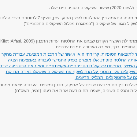
ביבתיים יעלה.
בהתאם לאמור בסעיף 1 לעיל, להשערתי תהיה התאמה בין ההחלטות ללשון החוק. שכן, סעיף 7 לתוספת השנייה
שקול מגוון של שיקולים ("במסגרת מכלול השיקולים התכנוניים").
תחילת העשור הקודם שבחנו את החלטות ועדות התכנון (
Alfasi, 2009
;
(Kilot
החופית. בכך, מציבה העבודה תמונת עדכנית.
 לתוצאות הסופיות, קרי דחייה או אישור של התכנית המוצעת, עבודת מחקר ז
ותה החלטה סופית. אלו מוצגים בפרק החמישי לעבודה באמצעות הצגה
השישי, מתייחס לשיקולים הסביבתיים-אקוצנטריים ומציג את הרטוריקה שבה
יקולים אלו. בנוסף, על מנת לשקף את השיקולים שנשקלו בצורה מדויקת,
ל פרוטוקולים ותמלילי הדיונים.
בת בין תחומי דעת שונים של אתיקה, תכנון ומשפט. העבודה יוצאת מנקוד
ות והכלים השונים, ישפרו תחום דעת אחת את רעהו (זמיר, תשס"ח).