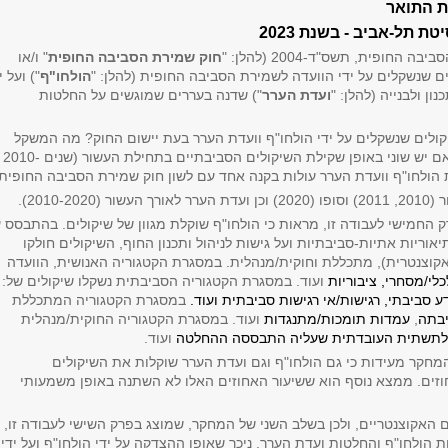
ת התואר
טת תל-אביב - בשנת 2023
ופית, תשס"ד-2004 (להלן: "
חוק שמירת הסביבה החופית
" ו/או
ם שנשקלים על ידי הוועדה לשמירת הסביבה החופית (להלן: "
הולחו"ף
") ועל י
 ולבנייה (להלן: "
ועדת הערר
") שדנה בעררים שמוגשים על החלטות
ולים שנשקלים על ידי הולחו"ף וועדת הערר בעת יישום החוק? מה המשקל
שניתן לשיקולים הסביבתיים האקוצנטריים? האם יש שוני באופן שקילת השיקולים הסביבתיים בתחילת העשור (שנים 2010-
2010).
חמישי לעבודה זו, מראות כי הולחו"ף שוקלת מגוון של שיקולים. בהתבסס 
ריות אתיות-סביבתיות ועל גישות לניהול ותכנון החוף, השיקולים חולקו
(אקוצנטרית), מתכללת וחוקית/מנהלית. במסגרת הקטגוריה האנושית, הוועדה
כלי/מסחרי, ציבוריות
ועוד. במסגרת הקטגוריה הסביבתית נשקלו שיקולים של:
 סביבתי, רגישות/אי רגישות סביבתית ועוד.
במסגרת הקטגוריה המתכללת
יבתה
,
עמדות תומכות/מתנגדות
ועוד. במסגרת הקטגוריה החוקית/מנהלית
 לתשתית העובדתית שעליה התבססה ההחלטה
ועוד.
חקר מעידות כי גם הולחו"ף וגם ועדת הערר שוקלות את השיקולים
וזים. ממצא נוסף הוא ששיעור האחוזים האלו לא השתנה באופן משמעותי
האקוצנטריים, ולכן בשלב השני של המחקר, שמוצג בפרק השישי לעבודה זו,
ולחו"ף והחלטות ועדת הערר. ניכר שאופן ההצדקה על ידי הולחו"ף ועל ידי