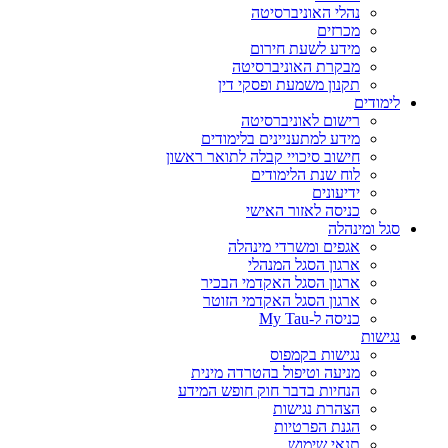
נהלי האוניברסיטה
מכרזים
מידע לשעת חירום
מבקרת האוניברסיטה
תקנון משמעת ופסקי דין
לימודים
רישום לאוניברסיטה
מידע למתעניינים בלימודים
חישוב סיכויי קבלה לתואר ראשון
לוח שנת הלימודים
ידיעונים
כניסה לאזור האישי
סגל ומינהלה
אגפים ומשרדי מינהלה
ארגון הסגל המנהלי
ארגון הסגל האקדמי הבכיר
ארגון הסגל האקדמי הזוטר
כניסה ל-My Tau
נגישות
נגישות בקמפוס
מניעה וטיפול בהטרדה מינית
הנחיות בדבר חוק חופש המידע
הצהרת נגישות
הגנת הפרטיות
תנאי שימוש