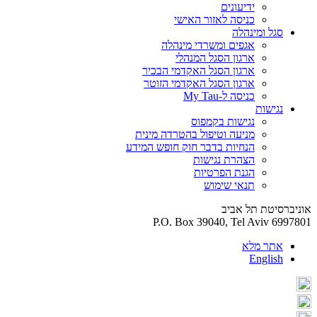
ידיעונים
כניסה לאזור האישי
סגל ומינהלה
אגפים ומשרדי מינהלה
ארגון הסגל המנהלי
ארגון הסגל האקדמי הבכיר
ארגון הסגל האקדמי הזוטר
כניסה ל-My Tau
נגישות
נגישות בקמפוס
מניעה וטיפול בהטרדה מינית
הנחיות בדבר חוק חופש המידע
הצהרת נגישות
הגנת הפרטיות
תנאי שימוש
אוניברסיטת תל אביב
P.O. Box 39040, Tel Aviv 6997801
אתר מלא
English