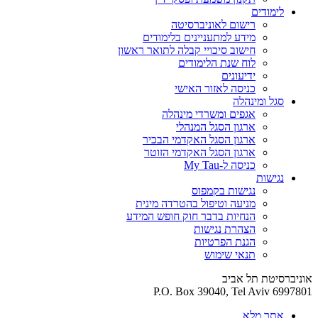
לימודים
רישום לאוניברסיטה
מידע למתעניינים בלימודים
חישוב סיכויי קבלה לתואר ראשון
לוח שנת הלימודים
ידיעונים
כניסה לאזור האישי
סגל ומינהלה
אגפים ומשרדי מינהלה
ארגון הסגל המנהלי
ארגון הסגל האקדמי הבכיר
ארגון הסגל האקדמי הזוטר
כניסה ל-My Tau
נגישות
נגישות בקמפוס
מניעה וטיפול בהטרדה מינית
הנחיות בדבר חוק חופש המידע
הצהרת נגישות
הגנת הפרטיות
תנאי שימוש
אוניברסיטת תל אביב
P.O. Box 39040, Tel Aviv 6997801
אתר מלא