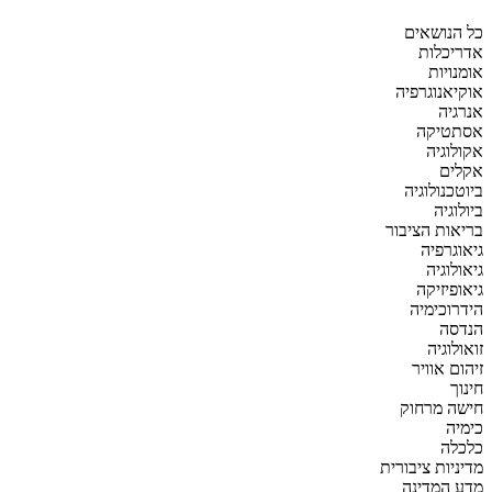
כל הנושאים
אדריכלות
אומנויות
אוקיאנוגרפיה
אנרגיה
אסתטיקה
אקולוגיה
אקלים
ביוטכנולוגיה
ביולוגיה
בריאות הציבור
גיאוגרפיה
גיאולוגיה
גיאופיזיקה
הידרוכימיה
הנדסה
זואולוגיה
זיהום אוויר
חינוך
חישה מרחוק
כימיה
כלכלה
מדיניות ציבורית
מדע המדינה