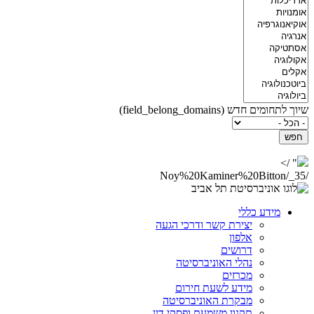
שיוך לתחומים חדש (field_belong_domains)
" />
/Noy%20Kaminer%20Bitton/_35
מידע כללי
יצירת קשר ודרכי הגעה
אלפון
דרושים
נהלי האוניברסיטה
מכרזים
מידע לשעת חירום
מבקרת האוניברסיטה
תקנון משמעת ופסקי דין