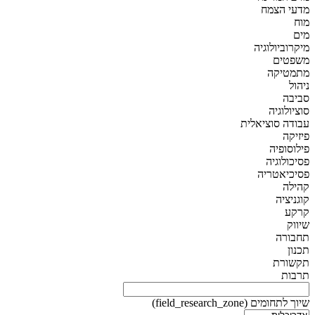
מדעי הצמח
מוח
מים
מיקרוביולוגיה
משפטים
מתמטיקה
ניהול
סביבה
סוציולוגיה
עבודה סוציאלית
פיזיקה
פילוסופיה
פסיכולוגיה
פסיכיאטריה
קהילה
קוגניציה
קרקע
שיווק
תחבורה
תכנון
תקשורת
תרבות
שיוך לתחומים (field_research_zone)