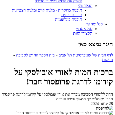
הארץ עם הדגש בלימודי סביבה
תואר שני
תוכנית מחקרית - מלגות קיום ומלגות הצטיינות
תוכנית עיונית
תוכנית בינלאומית
סגל ומחקר
סגל אקדמי
תקצירי תזות
הינך נמצא כאן
לדף הבית של אוניברסיטת תל אביב
»
בית הספר החדש לסביבה
»
חדשות
ברכות חמות לאורי אובולסקי על
קידומו לדרגת פרופסור חבר!
החוג ללימודי הסביבה מברך את אורי אובולסקי על קידומו לדרגת פרופסור
חבר! מאחלים לך המשך עשיה פורייה.
28 ינואר 2024